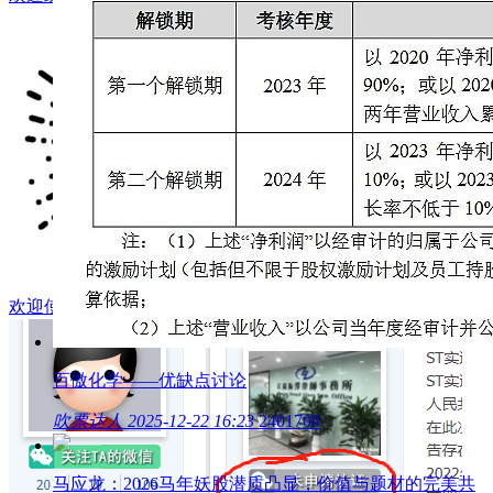
欢迎使用闽发论坛小程序
百傲化学——优缺点讨论
吹票达人
2025-12-22 16:23
2401700
马应龙：2026马年妖股潜质凸显，价值与题材的完美共