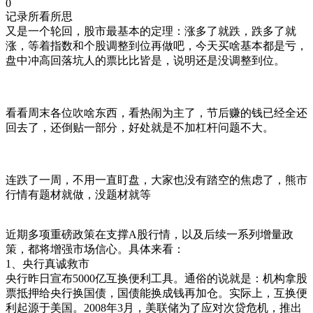
0
记录所看所思
又是一个轮回，股市最基本的定理：涨多了就跌，跌多了就
涨，等着指数和个股调整到位再做吧，今天买啥基本都是亏，
盘中冲高回落坑人的票比比皆是，说明还是没调整到位。
看看周末各位吹啥东西，看热闹为主了，节后赚的钱已经全还
回去了，还倒贴一部分，好处就是不加杠杆问题不大。
连跌了一周，不用一直盯盘，大家也没有踏空的焦虑了，熊市
行情有题材就做，没题材就等
近期多项重磅政策在支撑A股行情，以及后续一系列增量政
策，都将增强市场信心。具体来看：
1、央行真诚救市
央行昨日宣布5000亿互换便利工具。通俗的说就是：机构拿股
票抵押给央行换国债，国债能换成钱再加仓。实际上，互换便
利起源于美国。2008年3月，美联储为了应对次贷危机，推出