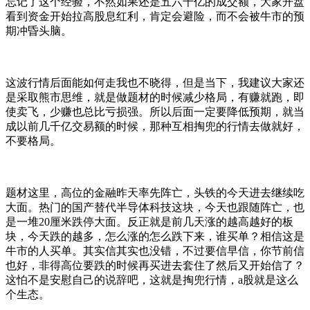
忘记了这个经验，不然如果还是五六千亿的成交额，大家开盘
看到资金开始拉高股息红利，肯定会避险，而不会被牛市的预
期冲昏头脑。
这波行情后面能如何走我也不晓得，但是当下，我建议大家还
是采取熊市思维，就是做题材的时候减少格局，有赚就跑，即
使卖飞，少赚也总比亏损强。所以后面一定要降低预期，就当
成以前几千亿交易额的时候，那种互相掏兜的行情去做就好，
不要格局。
题材这里，高位的金融昨天率先阵亡，头铁的今天进去继续吃
大面。热门的国产替代半导体科技这块，今天也跟随阵亡，也
是一堆20厘米跌停大面。反正就是前几天涨的越高越好的板
块，今天跌的越多，怎么涨的怎么跌下来，谁买单？相信这是
牛市的人买单。其实信其实也没错，不过要信早信，你节前信
也好，非得高位要跌的时候再买进去套住了然后又开始信了？
这怕不是安慰自己的说辞吧，这就是掏兜行情，a股就是这么
个生态。