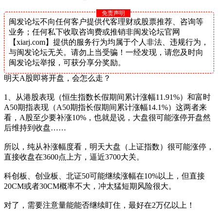
免责声明
闽发论坛不向任何客户提供代客理财或股票推荐、咨询等
业务；任何私下收取咨询费或推销非闽发论坛官网
【xiarj.com】提供的服务行为均属于个人非法、违规行为，
与闽发论坛无关。请勿上当受骗！一经发现，请您及时向
闽发论坛举报，可获分享分奖励。
明天A股即将开盘，会怎么走？
1、从港股表现（恒生指数长假期间累计涨幅11.91%）和富时
A50期指表现（A50期指长假期间累计涨幅14.1%）这两者来
看，A股至少要补涨10%，也就是说，大盘很可能涨停开盘然
后维持到收盘……
所以，纯从补涨幅度看，明天大盘（上证指数）很可能涨停，
直接收盘在3600点上方，逼近3700大关。
科创板、创业板、北证50可能继续涨幅在10%以上，但直接
20CM或者30CM概率不大，冲太猛短期风险很大。
对了，需要注意量能能否继续盯住，最好在2万亿以上！