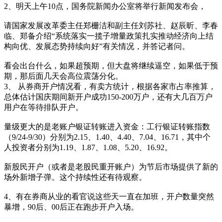
2、明天上午10点，国务院新闻办公室将举行新闻发布会，
请国家发展改革委主任郑栅洁和副主任刘苏社、赵辰昕、李春
临、郑备介绍“系统落实一揽子增量政策扎实推动经济向上结
构向优、发展态势持续向好”有关情况，并答记者问。
看会出台什么，如果超预期，但大盘将继续逼空，如果低于预
期，那后面几天会高位震荡分化。
3、 从券商开户情况看，有卖方统计，根据各家市占率推算，
总体估计国庆期间新开户成功150-200万户，还有大几百万户
用户在等待排队开户。
量级更大的是老账户银证转账进入资金：工行银证转账指数
（9/24-9/30）分别为2.15、1.40、4.40、7.04、16.71，其中个
人投资者分别为1.19、1.87、1.08、5.20、16.92。
新股民开户（或者是老股民重开账户）为节后市场提供了新的
场外新增子弹。这个持续性还有待观察。
4、有在券商从业的看官说这些天一直在加班，开户数量突然
暴增，90后、00后正在跑步开户入场。