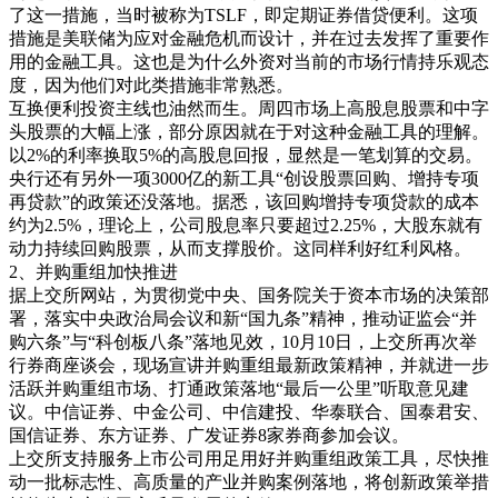
了这一措施，当时被称为TSLF，即定期证券借贷便利。这项
措施是美联储为应对金融危机而设计，并在过去发挥了重要作
用的金融工具。这也是为什么外资对当前的市场行情持乐观态
度，因为他们对此类措施非常熟悉。
互换便利投资主线也油然而生。周四市场上高股息股票和中字
头股票的大幅上涨，部分原因就在于对这种金融工具的理解。
以2%的利率换取5%的高股息回报，显然是一笔划算的交易。
央行还有另外一项3000亿的新工具“创设股票回购、增持专项
再贷款”的政策还没落地。据悉，该回购增持专项贷款的成本
约为2.5%，理论上，公司股息率只要超过2.25%，大股东就有
动力持续回购股票，从而支撑股价。这同样利好红利风格。
2、并购重组加快推进
据上交所网站，为贯彻党中央、国务院关于资本市场的决策部
署，落实中央政治局会议和新“国九条”精神，推动证监会“并
购六条”与“科创板八条”落地见效，10月10日，上交所再次举
行券商座谈会，现场宣讲并购重组最新政策精神，并就进一步
活跃并购重组市场、打通政策落地“最后一公里”听取意见建
议。中信证券、中金公司、中信建投、华泰联合、国泰君安、
国信证券、东方证券、广发证券8家券商参加会议。
上交所支持服务上市公司用足用好并购重组政策工具，尽快推
动一批标志性、高质量的产业并购案例落地，将创新政策举措