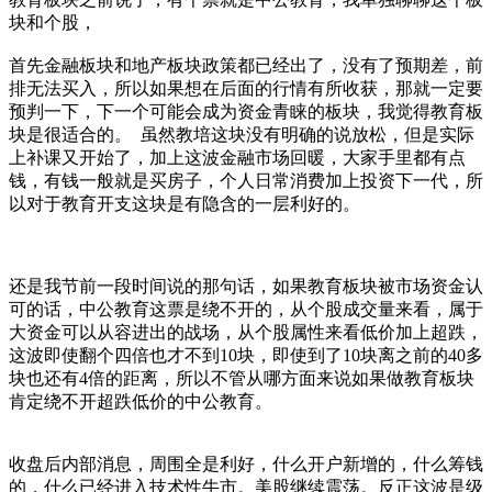
块和个股，
首先金融板块和地产板块政策都已经出了，没有了预期差，前
排无法买入，所以如果想在后面的行情有所收获，那就一定要
预判一下，下一个可能会成为资金青睐的板块，我觉得教育板
块是很适合的。 虽然教培这块没有明确的说放松，但是实际
上补课又开始了，加上这波金融市场回暖，大家手里都有点
钱，有钱一般就是买房子，个人日常消费加上投资下一代，所
以对于教育开支这块是有隐含的一层利好的。
还是我节前一段时间说的那句话，如果教育板块被市场资金认
可的话，中公教育这票是绕不开的，从个股成交量来看，属于
大资金可以从容进出的战场，从个股属性来看低价加上超跌，
这波即使翻个四倍也才不到10块，即使到了10块离之前的40多
块也还有4倍的距离，所以不管从哪方面来说如果做教育板块
肯定绕不开超跌低价的中公教育。
收盘后内部消息，周围全是利好，什么开户新增的，什么筹钱
的，什么已经进入技术性牛市。美股继续震荡。反正这波是级