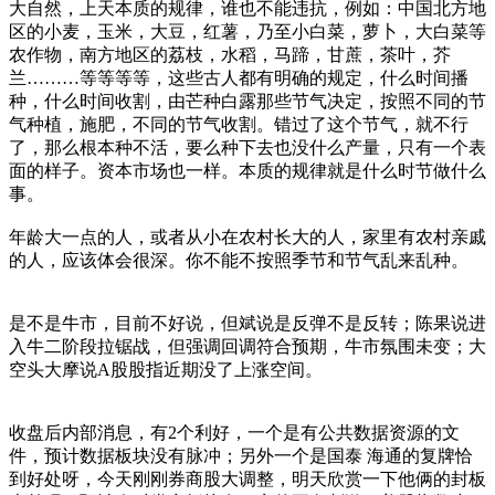
大自然，上天本质的规律，谁也不能违抗，例如：中国北方地
区的小麦，玉米，大豆，红薯，乃至小白菜，萝卜，大白菜等
农作物，南方地区的荔枝，水稻，马蹄，甘蔗，茶叶，芥
兰………等等等等，这些古人都有明确的规定，什么时间播
种，什么时间收割，由芒种白露那些节气决定，按照不同的节
气种植，施肥，不同的节气收割。错过了这个节气，就不行
了，那么根本种不活，要么种下去也没什么产量，只有一个表
面的样子。资本市场也一样。本质的规律就是什么时节做什么
事。
年龄大一点的人，或者从小在农村长大的人，家里有农村亲戚
的人，应该体会很深。你不能不按照季节和节气乱来乱种。
是不是牛市，目前不好说，但斌说是反弹不是反转；陈果说进
入牛二阶段拉锯战，但强调回调符合预期，牛市氛围未变；大
空头大摩说A股股指近期没了上涨空间。
收盘后内部消息，有2个利好，一个是有公共数据资源的文
件，预计数据板块没有脉冲；另外一个是国泰 海通的复牌恰
到好处呀，今天刚刚券商股大调整，明天欣赏一下他俩的封板