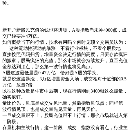
验。
新开户新股民充值的钱也将进场，A股指数尚未冲4000点，成
交已经要冲4万亿。
如何概括当下的行情，技术有用吗？何时见顶？交易员认为：
---- 这种流动性驱动的暴涨，不看行业板块，不看个股质地，
直接按照代码扫货，增量资金决定行情的高度，只要存款疯狂
的搬家，股民疯狂的充值，那么市场就会持续拉升，直至充值
金额达到顶点，那么第一波行情也将见高点。
A股这波最低量是0.47万亿，恰好是A股的零头。
就是说这波暴涨，3万亿增量资金入场，成交相对于底部的0.5
万亿，放量7倍。
以往这种放量是牛市中后期，现在行情刚到3400就这么爆量，
确实疯狂。
量比价先，见底是成交先见地量，然后指数见低点；同样第一
波行情见顶，也是成交量先见天量，再见天价。
一旦成交量跟不上，股民充值跟不上行情，那么市场就进入第
二阶段。
存量机构主线行情，这一阶段，成交，指数没有看点，行业主