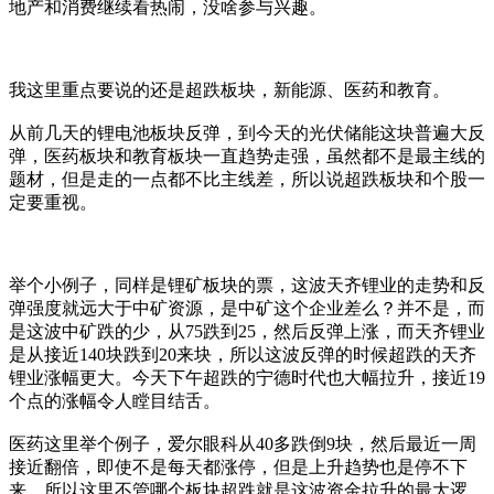
地产和消费继续看热闹，没啥参与兴趣。
我这里重点要说的还是超跌板块，新能源、医药和教育。
从前几天的锂电池板块反弹，到今天的光伏储能这块普遍大反
弹，医药板块和教育板块一直趋势走强，虽然都不是最主线的
题材，但是走的一点都不比主线差，所以说超跌板块和个股一
定要重视。
举个小例子，同样是锂矿板块的票，这波天齐锂业的走势和反
弹强度就远大于中矿资源，是中矿这个企业差么？并不是，而
是这波中矿跌的少，从75跌到25，然后反弹上涨，而天齐锂业
是从接近140块跌到20来块，所以这波反弹的时候超跌的天齐
锂业涨幅更大。今天下午超跌的宁德时代也大幅拉升，接近19
个点的涨幅令人瞠目结舌。
医药这里举个例子，爱尔眼科从40多跌倒9块，然后最近一周
接近翻倍，即使不是每天都涨停，但是上升趋势也是停不下
来，所以这里不管哪个板块超跌就是这波资金拉升的最大逻