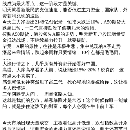
线成为最大看点，这一阶段才是关键。
明天就看新股民的充值速度，能否低过主力资金，国家队，外
资获利兑现的速度。
今天主力净卖出2148亿创记录，恒指大跌近10%，A50期货大
跌超11%，一口气直接跌没了假期几天的涨幅。
按照A50期货，港股领先A股的走势，明天新开户股民增量资
金抵达战场，不继续暴力拉升，就要提防。
毕竟，A股的尿性，往往是乐极生悲，集中兑现的A字走势，
涨起来靠情绪，跌起来同样只要情绪，10个点都是毛毛雨。
……
大涨行情之下，几乎所有外资都开始看好中国。
高盛、大摩高举看多大旗，说还能涨15%~20%！说真的，这
有点太不真实了。
感觉就像女神突然甩了富二代，死心塌地说要嫁给你，这让很
多人都懵逼。
三年阴跌无人问，一周暴涨路人知。
这就是我们的股市，暴涨暴跌才是常态！这个时候你唯一能做
的，就是接住这泼天的财富，每个人必须在牛市前上车！
今天市场出现天量成交，主板看似高开低走，双创指数高开杀
跌后又回封，证明资金的承接力度还是蛮强的，明天还有节日