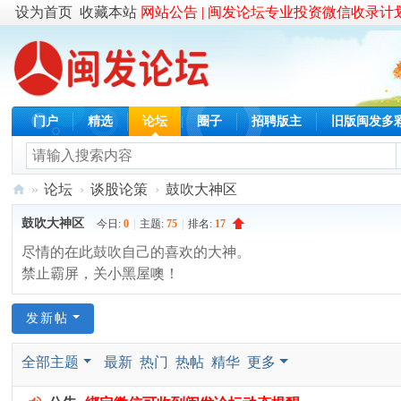
设为首页
收藏本站
网站公告 |
闽发论坛专业投资微信收录计
门户
精选
论坛
圈子
招聘版主
旧版闽发多
»
论坛
›
谈股论策
›
鼓吹大神区
闽
鼓吹大神区
今日:
0
|
主题:
75
|
排名:
17
发
尽情的在此鼓吹自己的喜欢的大神。
论
禁止霸屏，关小黑屋噢！
坛
|
发新帖
游
全部主题
最新
热门
热帖
精华
更多
资
孵