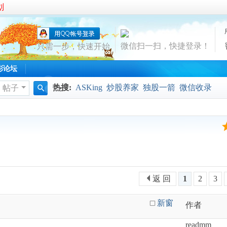
划
微信扫一扫，快捷登录！
只需一步，快速开始
彩论坛
热搜:
ASKing
炒股养家
独股一箭
微信收录
帖子
搜
索
返 回
1
2
3
新窗
作者
readmm