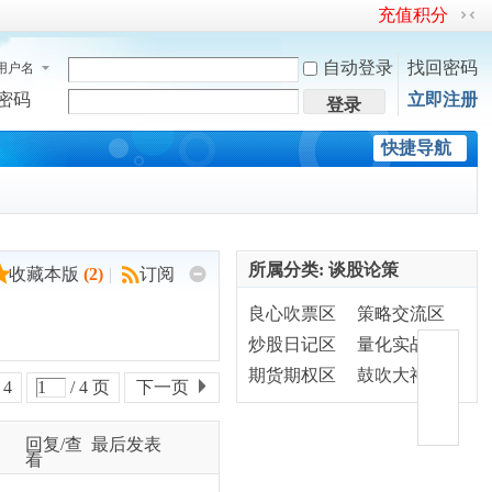
充值积分
切
换
自动登录
找回密码
用户名
到
窄
密码
立即注册
登录
版
快捷导航
所属分类: 谈股论策
收藏本版
(
2
)
|
订阅
良心吹票区
策略交流区
炒股日记区
量化实战区
期货期权区
鼓吹大神区
4
/ 4 页
下一页
回复/查
最后发表
看