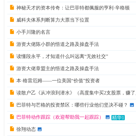
神秘天才的资本传奇：让巴菲特都佩服的亨利·辛格顿
威科夫体系判断算力大票当下位置
小手川隆的名言
游资大佬陈小群的悟道之路及操盘手法
读懂段永平，才知道什么叫远离“无效社交”
游资大佬章盟主的悟道之路及操盘手法
​本·格雷厄姆——一位美国“价值”投资者
读散户乙《从冲浪到潜水》（高度集中买2支股票，赚了
巴菲特与芒格的投资禁区：哪些行业他们坚决不碰？
巴菲特动作跟踪（欢迎帮助我一起跟踪）
精华1
徐翔动态