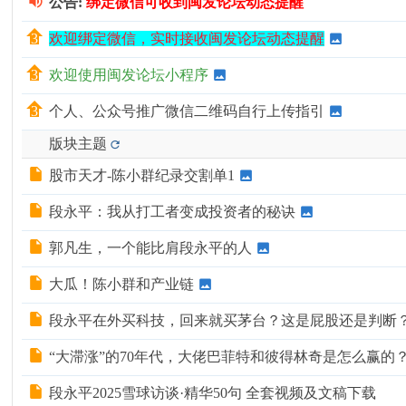
公告:
绑定微信可收到闽发论坛动态提醒
化
欢迎绑定微信，实时接收闽发论坛动态提醒
器
欢迎使用闽发论坛小程序
个人、公众号推广微信二维码自行上传指引
版块主题
股市天才-陈小群纪录交割单1
段永平：我从打工者变成投资者的秘诀
郭凡生，一个能比肩段永平的人
大瓜！陈小群和产业链
段永平在外买科技，回来就买茅台？这是屁股还是判断
“大滞涨”的70年代，大佬巴菲特和彼得林奇是怎么赢的
段永平2025雪球访谈·精华50句 全套视频及文稿下载