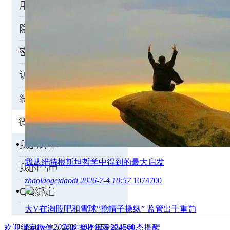
我从维特根斯坦哲学中得到的最大启发
zhaolaogexiaodi
2026-7-4 10:57
1074700
大V在淘股吧和雪球“抢帽子操纵” 监管出手重罚
readmm
2026-6-18 14:55
234500
欢迎绑定微信，实时接收闽发论坛动态提醒