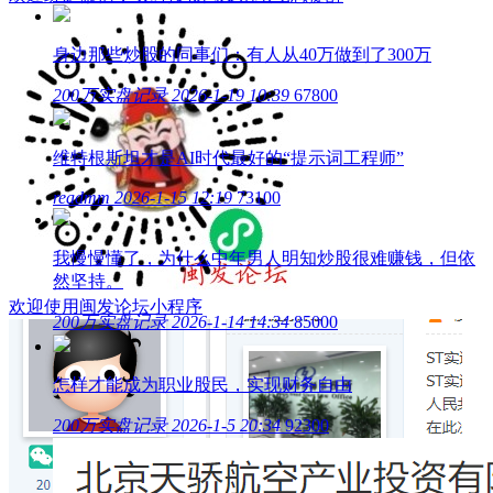
身边那些炒股的同事们：有人从40万做到了300万
200万实盘记录
2026-1-19 10:39
67800
维特根斯坦才是AI时代最好的“提示词工程师”
readmm
2026-1-15 12:19
73100
我慢慢懂了，为什么中年男人明知炒股很难赚钱，但依
然坚持。
欢迎使用闽发论坛小程序
200万实盘记录
2026-1-14 14:34
85000
怎样才能成为职业股民，实现财务自由
200万实盘记录
2026-1-5 20:34
92300