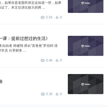
的，如果你是老股民肯定会知道一些，如果
了。本文仅讲比较大的两 ...
3.5k
0
一课：提前过想过的生活》
自由者 帅健翔 师从“富爸爸”罗伯特·清
员 分享财务 ...
3.4k
0
验
3.2k
0