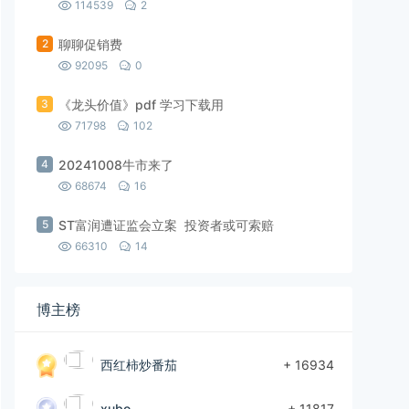
114539
2
2
聊聊促销费
92095
0
3
《龙头价值》pdf 学习下载用
71798
102
4
20241008牛市来了
68674
16
5
ST富润遭证监会立案 投资者或可索赔
66310
14
博主榜
西红柿炒番茄
+ 16934
xubo
+ 11817