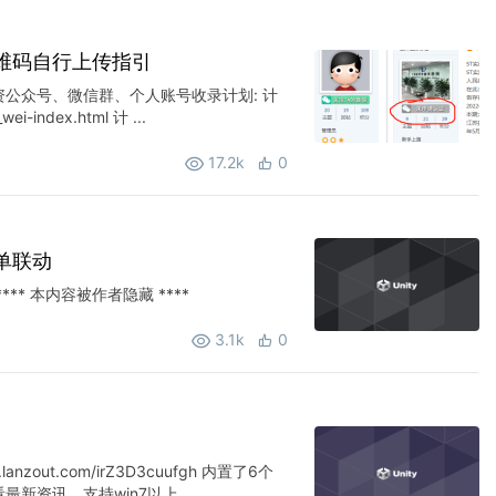
维码自行上传指引
公众号、微信群、个人账号收录计划: 计
ei-index.html 计 ...
17.2k
0
单联动
** 本内容被作者隐藏 ****
3.1k
0
n.lanzout.com/irZ3D3cuufgh 内置了6个
资讯。支持win7以上 ...