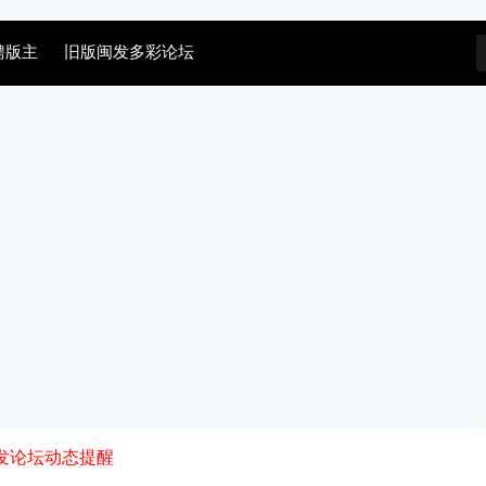
聘版主
旧版闽发多彩论坛
发论坛动态提醒