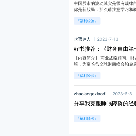
中国股市的波动其实是很有规律
你是新股民，那么请注意学习和验证
『福利经验』
吹票达人
2023-7-13
好书推荐：《财务自由第
【内容简介】 商业战略顾问、财务
崎，为富爸爸全球财商峰会铂金席学
『福利经验』
zhaolaogexiaodi
2023-6-8
分享我克服睡眠障碍的经
『福利经验』