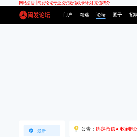
网站公告 |
闽发论坛专业投资微信收录计划
充值积分
门户
精选
论坛
圈子
招
公告：
绑定微信可收到闽
最新