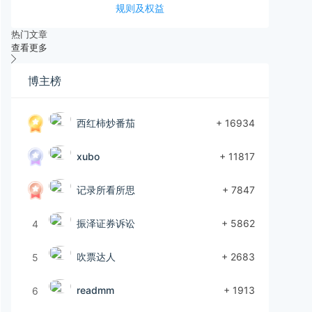
规则及权益
热门文章
查看更多
博主榜
西红柿炒番茄
+ 16934
xubo
+ 11817
记录所看所思
+ 7847
振泽证券诉讼
+ 5862
4
吹票达人
+ 2683
5
readmm
+ 1913
6