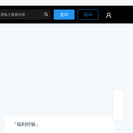
提问
问AI
搜
索
『福利经验』