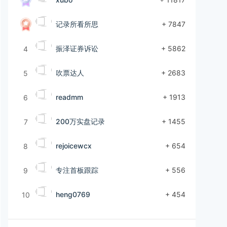
记录所看所思
+ 7847
振泽证券诉讼
+ 5862
4
吹票达人
+ 2683
5
readmm
+ 1913
6
200万实盘记录
+ 1455
7
rejoicewcx
+ 654
8
专注首板跟踪
+ 556
9
heng0769
+ 454
10