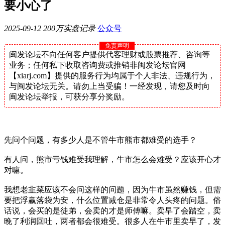
要小心了
2025-09-12
200万实盘记录
公众号
免责声明
闽发论坛不向任何客户提供代客理财或股票推荐、咨询等
业务；任何私下收取咨询费或推销非闽发论坛官网
【xiarj.com】提供的服务行为均属于个人非法、违规行为，
与闽发论坛无关。请勿上当受骗！一经发现，请您及时向
闽发论坛举报，可获分享分奖励。
先问个问题，有多少人是不管牛市熊市都难受的选手？
有人问，熊市亏钱难受我理解，牛市怎么会难受？应该开心才
对嘛。
我想老韭菜应该不会问这样的问题，因为牛市虽然赚钱，但需
要把浮赢落袋为安，什么位置减仓是非常令人头疼的问题。俗
话说，会买的是徒弟，会卖的才是师傅嘛。卖早了会踏空，卖
晚了利润回吐，两者都会很难受。很多人在牛市里卖早了，发