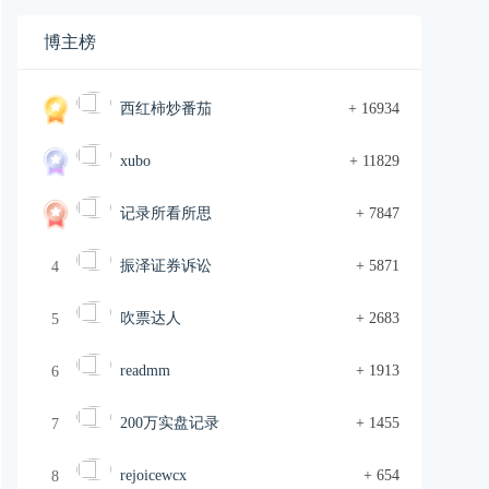
博主榜
西红柿炒番茄
+ 16934
xubo
+ 11829
记录所看所思
+ 7847
振泽证券诉讼
+ 5871
4
吹票达人
+ 2683
5
readmm
+ 1913
6
200万实盘记录
+ 1455
7
rejoicewcx
+ 654
8