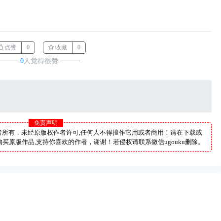
点赞
0
收藏
0
────
0
人觉得很赞
────
免责声明
者所有，未经原版权作者许可,任何人不得擅作它用或者商用！请在下载或
买原版作品,支持你喜欢的作者，谢谢！若侵权请联系微信ugouku删除。