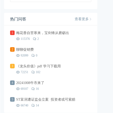
热门问答
查看更多
1
梅花香自苦寒来，宝剑锋从磨砺出
115376
2
2
聊聊促销费
92099
0
3
《龙头价值》pdf 学习下载用
72251
102
4
20241008牛市来了
69107
16
5
ST富润遭证监会立案 投资者或可索赔
66740
14