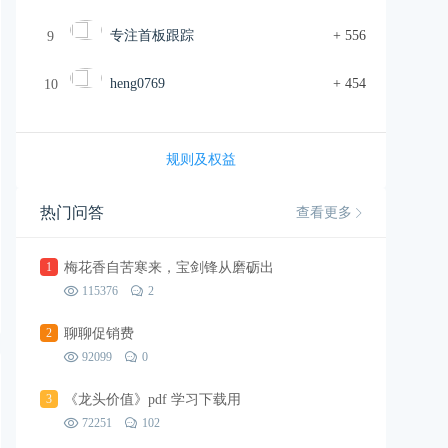
专注首板跟踪
+ 556
9
heng0769
+ 454
10
规则及权益
热门问答
查看更多
1
梅花香自苦寒来，宝剑锋从磨砺出
115376
2
2
聊聊促销费
92099
0
3
《龙头价值》pdf 学习下载用
72251
102