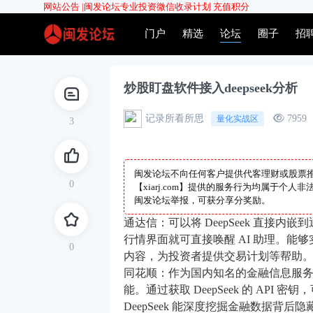
网站公告 |
闽发论坛专业投资微信收录计划
充值积分
门户
精选
论坛
圈子
招
炒股盯盘软件接入deepseek分析
记录所看所思
7959
量化实战区
3
闽发论坛不向任何客户提供代客理财或股票
0
【xiarj.com】提供的服务行为均属于
闽发论坛举报，可获分享分奖励。
通达信：可以将 DeepSeek 直接
行情界面就可直接唤醒 AI 助理。能
0
内容，为投资者提供交易计划等帮助
同花顺：作为国内知名的金融信息服
能。通过获取 DeepSeek 的 API 
DeepSeek 能深度挖掘金融数据背