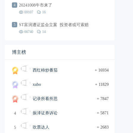
4
20241008牛市来了
69107
16
5
ST富润遭证监会立案 投资者或可索赔
66740
14
博主榜
西红柿炒番茄
+ 16934
xubo
+ 11829
记录所看所思
+ 7847
振泽证券诉讼
+ 5871
4
吹票达人
+ 2683
5