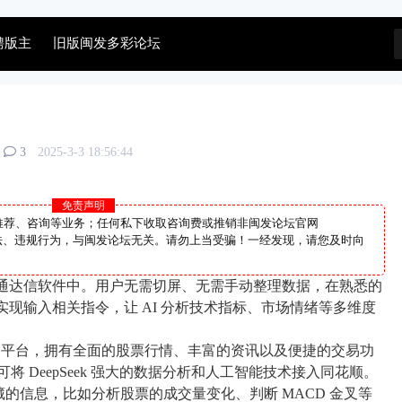
聘版主
旧版闽发多彩论坛
3
2025-3-3 18:56:44
免责声明
推荐、咨询等业务；任何私下收取咨询费或推销非闽发论坛官网
个人非法、违规行为，与闽发论坛无关。请勿上当受骗！一经发现，请您及时向
内嵌到通达信软件中。用户无需切屏、无需手动整理数据，在熟悉的
够实现输入相关指令，让 AI 分析技术指标、市场情绪等多维度
。
务平台，拥有全面的股票行情、丰富的资讯以及便捷的交易功
密钥，可将 DeepSeek 强大的数据分析和人工智能技术接入同花顺。
后隐藏的信息，比如分析股票的成交量变化、判断 MACD 金叉等