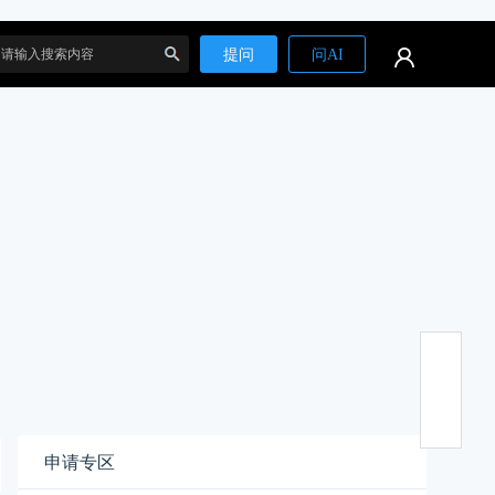
提问
问AI
搜
索
申请专区