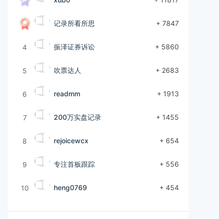
记录所看所思
+ 7847
振泽证券诉讼
+ 5860
4
吹票达人
+ 2683
5
readmm
+ 1913
6
200万实盘记录
+ 1455
7
rejoicewcx
+ 654
8
专注首板跟踪
+ 556
9
heng0769
+ 454
10