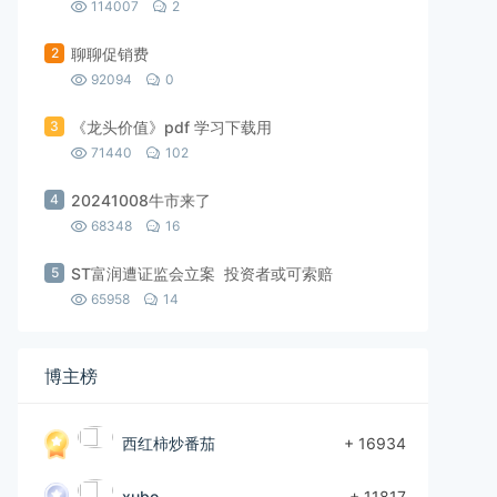
114007
2
2
聊聊促销费
92094
0
3
《龙头价值》pdf 学习下载用
71440
102
4
20241008牛市来了
68348
16
5
ST富润遭证监会立案 投资者或可索赔
65958
14
博主榜
西红柿炒番茄
+ 16934
xubo
+ 11817