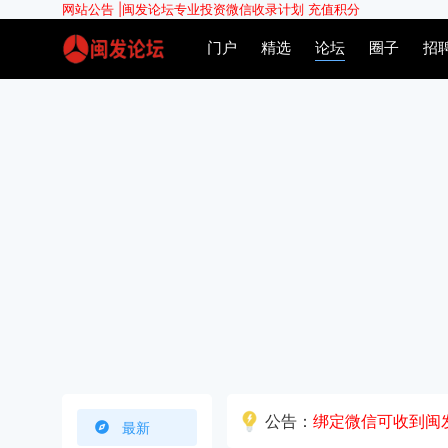
网站公告 |
闽发论坛专业投资微信收录计划
充值积分
门户
精选
论坛
圈子
招
公告：
绑定微信可收到闽
最新