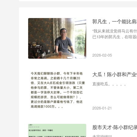
郭凡生，一个能比肩
“我从来就没觉得马云有
已13年的郭凡生，在喧嚣
2026-02-05
大瓜！陈小群和产业
直接吃瓜。。。。。
2026-01-21
股市天才-陈小群纪
未完待续!!!