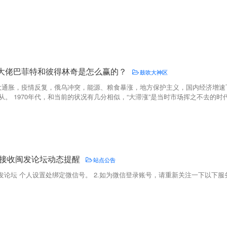
代，大佬巴菲特和彼得林奇是怎么赢的？
鼓吹大神区
进入大通胀，疫情反复，俄乌冲突，能源、粮食暴涨，地方保护主义，国内经济增
。 1970年代，和当前的状况有几分相似，“大滞涨”是当时市场挥之不去的时代阴
接收闽发论坛动态提醒
站点公告
闽发论坛 个人设置处绑定微信号。 2.如为微信登录账号，请重新关注一下以下