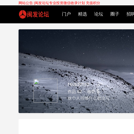
网站公告 |
闽发论坛专业投资微信收录计划
充值积分
门户
精选
论坛
圈子
招
readmm
作品 62
收听 5
这个人很懒什么都没写