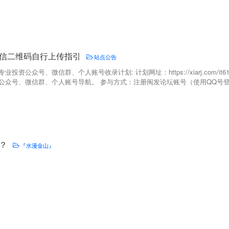
信二维码自行上传指引
站点公告
公众号、微信群、个人账号收录计划: 计划网址：https://xiarj.com/it618_
众号、微信群、个人账号导航。 参与方式：注册闽发论坛账号（使用QQ号登录即
？
『水漫金山』