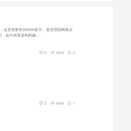
，这里需要拿掉8000多字。退居慧聪网幕后
如今就算是刚刚融 ...
0
1674
0
0
3694
1