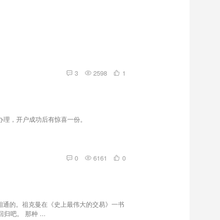
3
2598
1
u办理，开户成功后有惊喜一份。
0
6161
0
是相通的。祖克曼在《史上最伟大的交易》一书
。 那种 ...