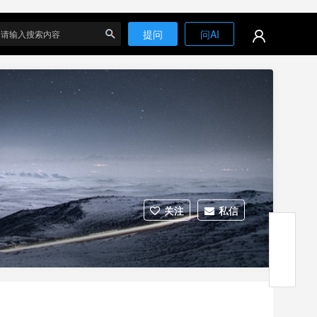
提问
问AI
搜
关注
私信
索