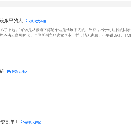
段永平的人
鼓吹大神区
什么了不起。”采访是从被迫下海这个话题延展下去的。当然，出于可理解的因素
的移动互联网时代，与他所创立的这家企业一样，悄无声息。不要说BAT、TMD，
链
鼓吹大神区
录交割单1
鼓吹大神区