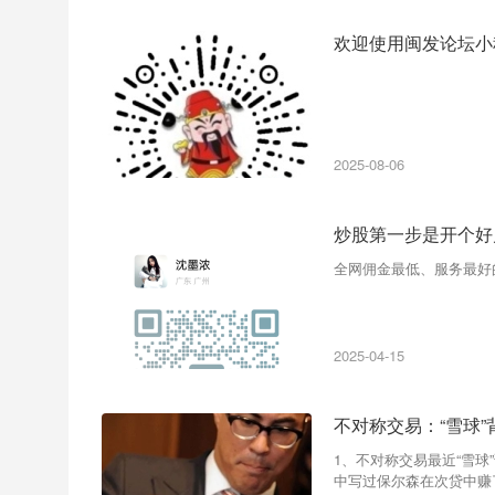
欢迎使用闽发论坛小
2025-08-06
炒股第一步是开个好
全网佣金最低、服务最好
2025-04-15
不对称交易：“雪球
1、不对称交易最近“雪
中写过保尔森在次贷中赚了