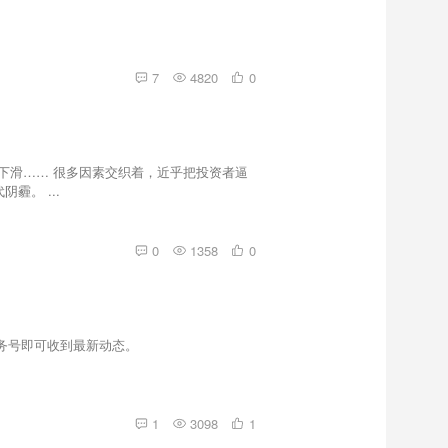
7
4820
0
速下滑…… 很多因素交织着，近乎把投资者逼
霾。 ...
0
1358
0
服务号即可收到最新动态。
1
3098
1