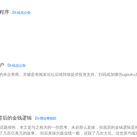
程序
站点公告
户
站点公告
的央企券商。关键是有闽发论坛后续持续提供投资支持。扫码或加微信ugouk
”背后的金钱逻辑
理论奇技区
球”话题很热，本文是与之相关的一些思考。未必那么直接，但底层的金钱逻辑
几百亿美元的故事。 但后来保尔森业绩一般，还踩了几次大坑。这也算均值回归吧