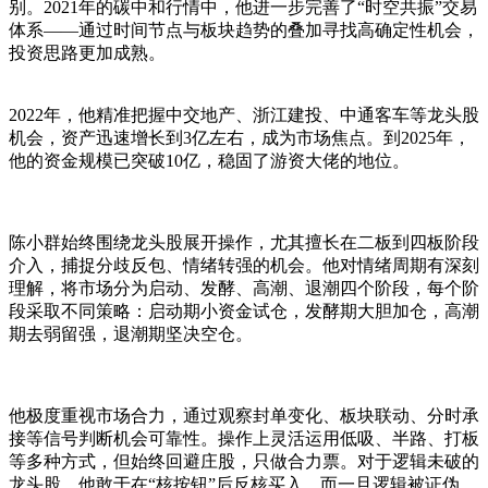
别。2021年的碳中和行情中，他进一步完善了“时空共振”交易
体系——通过时间节点与板块趋势的叠加寻找高确定性机会，
投资思路更加成熟。
2022年，他精准把握中交地产、浙江建投、中通客车等龙头股
机会，资产迅速增长到3亿左右，成为市场焦点。到2025年，
他的资金规模已突破10亿，稳固了游资大佬的地位。
陈小群始终围绕龙头股展开操作，尤其擅长在二板到四板阶段
介入，捕捉分歧反包、情绪转强的机会。他对情绪周期有深刻
理解，将市场分为启动、发酵、高潮、退潮四个阶段，每个阶
段采取不同策略：启动期小资金试仓，发酵期大胆加仓，高潮
期去弱留强，退潮期坚决空仓。
他极度重视市场合力，通过观察封单变化、板块联动、分时承
接等信号判断机会可靠性。操作上灵活运用低吸、半路、打板
等多种方式，但始终回避庄股，只做合力票。对于逻辑未破的
龙头股，他敢于在“核按钮”后反核买入，而一旦逻辑被证伪，