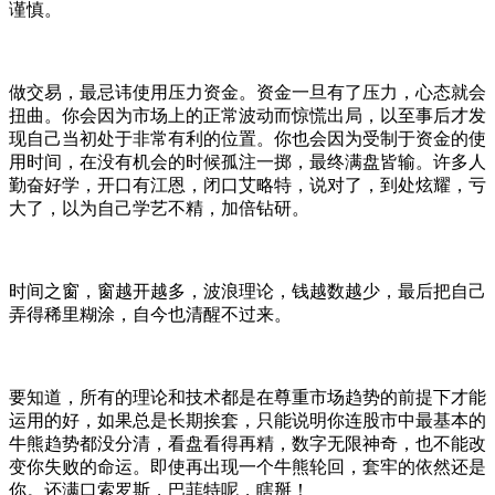
谨慎。
做交易，最忌讳使用压力资金。资金一旦有了压力，心态就会
扭曲。你会因为市场上的正常波动而惊慌出局，以至事后才发
现自己当初处于非常有利的位置。你也会因为受制于资金的使
用时间，在没有机会的时候孤注一掷，最终满盘皆输。许多人
勤奋好学，开口有江恩，闭口艾略特，说对了，到处炫耀，亏
大了，以为自己学艺不精，加倍钻研。
时间之窗，窗越开越多，波浪理论，钱越数越少，最后把自己
弄得稀里糊涂，自今也清醒不过来。
要知道，所有的理论和技术都是在尊重市场趋势的前提下才能
运用的好，如果总是长期挨套，只能说明你连股市中最基本的
牛熊趋势都没分清，看盘看得再精，数字无限神奇，也不能改
变你失败的命运。即使再出现一个牛熊轮回，套牢的依然还是
你。还满口索罗斯，巴菲特呢，瞎掰！