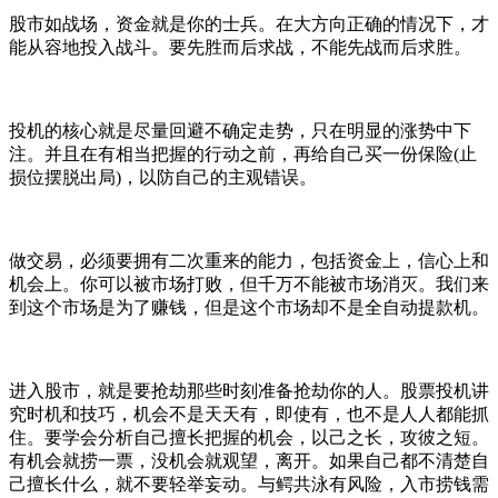
股市如战场，资金就是你的士兵。在大方向正确的情况下，才
能从容地投入战斗。要先胜而后求战，不能先战而后求胜。
投机的核心就是尽量回避不确定走势，只在明显的涨势中下
注。并且在有相当把握的行动之前，再给自己买一份保险(止
损位摆脱出局)，以防自己的主观错误。
做交易，必须要拥有二次重来的能力，包括资金上，信心上和
机会上。你可以被市场打败，但千万不能被市场消灭。我们来
到这个市场是为了赚钱，但是这个市场却不是全自动提款机。
进入股市，就是要抢劫那些时刻准备抢劫你的人。股票投机讲
究时机和技巧，机会不是天天有，即使有，也不是人人都能抓
住。要学会分析自己擅长把握的机会，以己之长，攻彼之短。
有机会就捞一票，没机会就观望，离开。如果自己都不清楚自
己擅长什么，就不要轻举妄动。与鳄共泳有风险，入市捞钱需