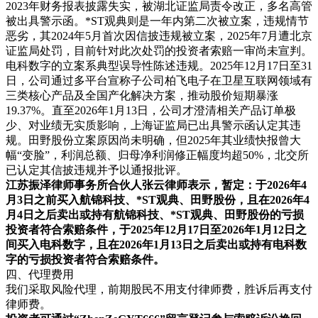
2023年财务报表披露失实，被湖北证监局责令改正，多名高管
被出具警示函。*ST观典则是一年内第二次被立案，违规情节
恶劣，其2024年5月首次因信披违规被立案，2025年7月遭北京
证监局处罚，目前针对此次处罚的投资者索赔一审尚未宣判。
电科数字的立案系典型误导性陈述违规。
2025年12月17日至31
日，公司通过多平台宣称子公司柏飞电子在卫星互联网领域有
三类核心产品及全国产化解决方案，推动股价短期暴涨
19.37%。直至2026年1月13日，公司才澄清相关产品订单极
少、对业绩无实质影响，上海证监局已出具警示函认定其违
规。田野股份立案原因尚未明确，但2025年其业绩快报曾大
幅“变脸”，利润总额、归母净利润修正幅度均超50%，北交所
已认定其信披违规并予以通报批评。
江苏振泽律师事务所合伙人张云律师表示
，暂定：于
2026年4
月3日之前买入航锦科技、*ST观典、田野股份，且在2026年4
月4日之后卖出或持有航锦科技、*ST观典、田野股份的亏损
投资者符合索赔条件，于2025年12月17日至2026年1月12日之
间买入电科数字，且在2026年1月13日之后卖出或持有电科数
字的亏损投资者符合索赔条件
。
四、代理费用
我们采取风险代理，前期股民不用支付律师费，胜诉后再支付
律师费。