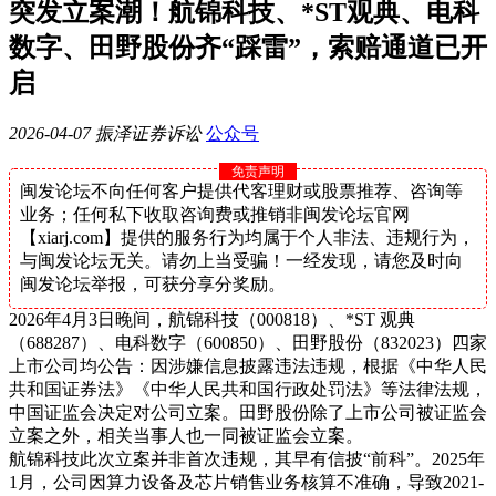
突发立案潮！航锦科技、*ST观典、电科
数字、田野股份齐“踩雷”，索赔通道已开
启
2026-04-07
振泽证券诉讼
公众号
免责声明
闽发论坛不向任何客户提供代客理财或股票推荐、咨询等
业务；任何私下收取咨询费或推销非闽发论坛官网
【xiarj.com】提供的服务行为均属于个人非法、违规行为，
与闽发论坛无关。请勿上当受骗！一经发现，请您及时向
闽发论坛举报，可获分享分奖励。
2026年4月3日晚间，航锦科技
（
000818
）
、
*ST 观典
（
688287
）
、电科数字
（
600850
）、
田野股份（
832023）四
家
上市公司均公告：因涉嫌信息披露违法违规，根据《中华人民
共和国证券法》《中华人民共和国行政处罚法》等法律法规，
中国证监会决定对公司立案。田野股份除了上市公司被证监会
立案之外，相关当事人也一同被证监会立案。
航锦科技此次立案并非首次违规，其早有信披
“前科”。2025年
1月，公司因算力设备及芯片销售业务核算不准确，导致2021-