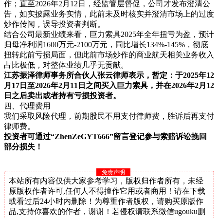
作；直至2026年2月12日，经监管层督促，公司才发布澄清公
告，如实披露业务实情，此前未及时核实并澄清市场上的过度
炒作传闻，误导投资者判断。
结合公司最新业绩来看，巨力索具
2025年全年扭亏为盈，预计
归母净利润1600万元-2100万元，同比增长134%-145%，彻底
扭转此前亏损局面，但此前市场炒作的商业航天相关业务收入
占比极低，对整体业绩几乎无贡献。
江苏振泽律师事务所合伙人张云律师表示
，暂定：
于
2025年12
月17日至2026年2月11日之间买入巨力索具，并在2026年2月12
日之后卖出或者持有亏损投资者。
四、代理费用
我们采取风险代理，前期股民不用支付律师费，胜诉后再支付
律师费。
投资者可通过
“
ZhenZeGYT666
”
留言
登记参与索赔诉讼挽回
部分损失！
免责声明
本站所有内容仅供大家参考学习，版权归作者所有，未经
原版权作者许可,任何人不得擅作它用或者商用！请在下载
或看过后24小时内删除！为尊重作者版权，请购买原版作
品,支持你喜欢的作者，谢谢！若侵权请联系微信ugouku删