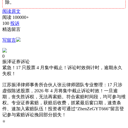
除。
阅读原文
阅读
100000+
100
投诉
精选留言
写留言
0
振泽证券诉讼
紧急！17 只股票 4 月集中截止！诉讼时效倒计时，逾期永久
失权！
江苏振泽律师事务所合伙人张云律师团队专业整理：17 只涉
虚假陈述股票，2026 年 4 月将集中截止诉讼时效！一旦逾
期，丧失胜诉权，无法再索赔。符合索赔时间段，均可参与维
权。专业证券索赔，获赔后收费，抓紧最后窗口期，速查条
件、速加入索赔队伍！投资者可通过“ZhenZeGYT666”留言登
记参与索赔诉讼挽回部分损失！
⭐