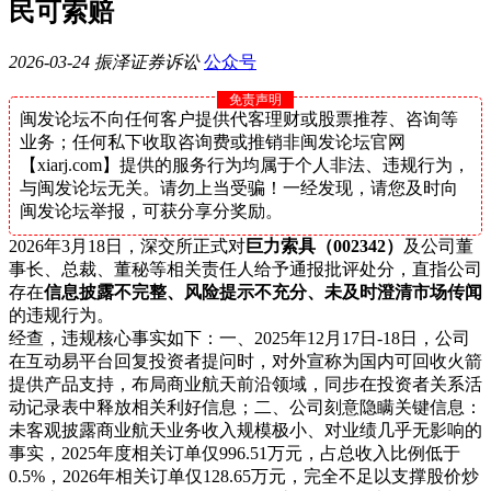
民可索赔
2026-03-24
振泽证券诉讼
公众号
免责声明
闽发论坛不向任何客户提供代客理财或股票推荐、咨询等
业务；任何私下收取咨询费或推销非闽发论坛官网
【xiarj.com】提供的服务行为均属于个人非法、违规行为，
与闽发论坛无关。请勿上当受骗！一经发现，请您及时向
闽发论坛举报，可获分享分奖励。
2026年3月18日，深交所正式对
巨力索具（
002342）
及公司董
事长、总裁、董秘等相关责任人给予通报批评处分，直指公司
存在
信息披露不完整、风险提示不充分、未及时澄清市场传闻
的违规行为。
经查，违规核心事实如下：
一、
2025年12月17日-18日，公司
在互动易平台回复投资者提问时，对外宣称为国内可回收火箭
提供产品支持，布局商业航天前沿领域，同步在投资者关系活
动记录表中释放相关利好信息
；二、公司刻意隐瞒关键信息：
未客观披露商业航天业务收入规模极小、对业绩几乎无影响的
事实，
2025年度相关订单仅996.51万元，占总收入比例低于
0.5%，2026年相关订单仅128.65万元，完全不足以支撑股价炒