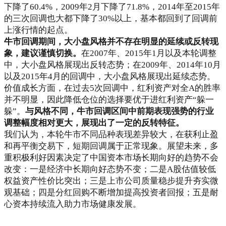
下降了60.4%，2009年2月下降了71.8%，2014年至2015年
的三次回调也大都下降了30%以上，基本都回到了回调前
上涨行情的起点。
牛市回调期间，大小盘风格并不存在明显的延续或反转现
象，建议谨慎切换。
在2007年、2015年1月以及本轮调整
中，大小盘风格展现出反转态势；在2009年、2014年10月
以及2015年4月的回调中，大小盘风格展现出延续态势。
价值成长方面，在过去5次回调中，红利资产对全A的胜率
并不明显，因此降低仓位的选择要优于进红利资产“躲一
躲”。
与风格不同，牛市回调区间中前期表现强势的行业
调整幅度相对更大，展现出了一定的反转特征。
我们认为，本轮牛市不同品种表现差异较大，在获利止盈
和再平衡交易下，短期回调属于正常现象。展望未来，多
重积极利好因素决定了中国资本市场长期向好的趋势不会
改变：一是经济中长期向好态势不变；二是A股估值较低
权益资产性价比突出；三是上市公司质量稳步提升夯实微
观基础；四是分红回购不断增加提高投资者回报；五是耐
心资本持续流入助力市场健康发展。