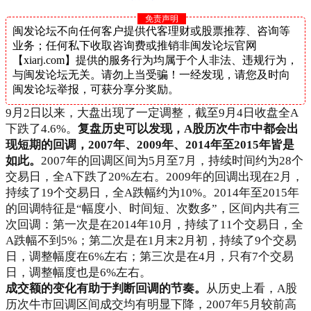
免责声明
闽发论坛不向任何客户提供代客理财或股票推荐、咨询等
业务；任何私下收取咨询费或推销非闽发论坛官网
【xiarj.com】提供的服务行为均属于个人非法、违规行为，
与闽发论坛无关。请勿上当受骗！一经发现，请您及时向
闽发论坛举报，可获分享分奖励。
9月2日以来，大盘出现了一定调整，截至9月4日收盘全A
下跌了4.6%。
复盘历史可以发现，
A
股历次牛市中都会出
现短期的回调，
2007
年、
2009
年、
2014
年至
2015
年皆是
如此。
2007年的回调区间为5月至7月，持续时间约为28个
交易日，全A下跌了20%左右。2009年的回调出现在2月，
持续了19个交易日，全A跌幅约为10%。2014年至2015年
的回调特征是“幅度小、时间短、次数多”，区间内共有三
次回调：第一次是在2014年10月，持续了11个交易日，全
A跌幅不到5%；第二次是在1月末2月初，持续了9个交易
日，调整幅度在6%左右；第三次是在4月，只有7个交易
日，调整幅度也是6%左右。
成交额的变化有助于判断回调的节奏。
从历史上看，A股
历次牛市回调区间成交均有明显下降，2007年5月较前高