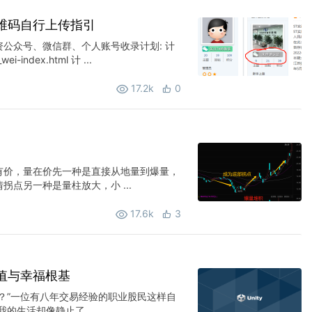
维码自行上传指引
公众号、微信群、个人账号收录计划: 计
ei-index.html 计 ...
17.2k
0
有价，量在价先一种是直接从地量到爆量，
点另一种是量柱放大，小 ...
17.6k
3
值与幸福根基
？”一位有八年交易经验的职业股民这样自
的生活却像静止了 ...