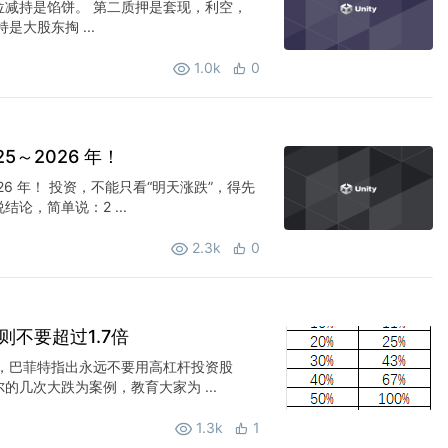
位减持是馅饼。 第二质押是套现，利空，
大股东掏 ...
1.0k
0
5～2026 年！
026 年！ 投资，不能只看“明天涨跌”，得先
结论，简单说：2 ...
2.3k
0
则不要超过1.7倍
中，巴菲特指出永远不要用高杠杆投资股
几次大跌为案例，教育大家为 ...
1.3k
1