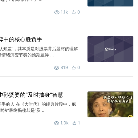
1.1k
0
弈中的核心胜负手
认知差”，其本质是对股票背后题材的理解
绪演变节奏的预期差异 ...
819
0
孙婆婆的“及时抽身”智慧
高手的人 在《大时代》的经典片段中，疯
”最终揭秘却是“及 ...
1.0k
1