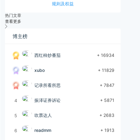
规则及权益
热门文章
查看更多
博主榜
西红柿炒番茄
+ 16934
xubo
+ 11829
记录所看所思
+ 7847
振泽证券诉讼
+ 5871
4
吹票达人
+ 2683
5
readmm
+ 1913
6