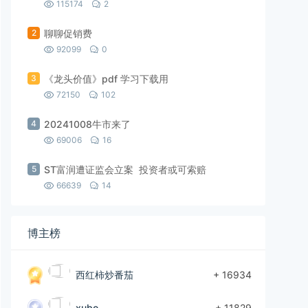
115174
2
2
聊聊促销费
92099
0
3
《龙头价值》pdf 学习下载用
72150
102
4
20241008牛市来了
69006
16
5
ST富润遭证监会立案 投资者或可索赔
66639
14
博主榜
西红柿炒番茄
+ 16934
xubo
+ 11829