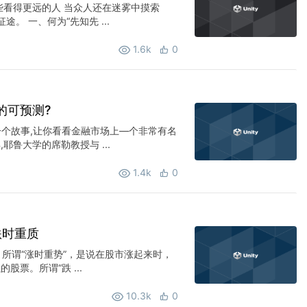
些看得更远的人 当众人还在迷雾中摸索
。 一、何为“先知先 ...
1.6k
0
的可预测?
一个故事,让你看看金融市场上—个非常有名
,耶鲁大学的席勒教授与 ...
1.4k
0
跌时重质
 所谓“涨时重势”，是说在股市涨起来时，
股票。所谓“跌 ...
10.3k
0