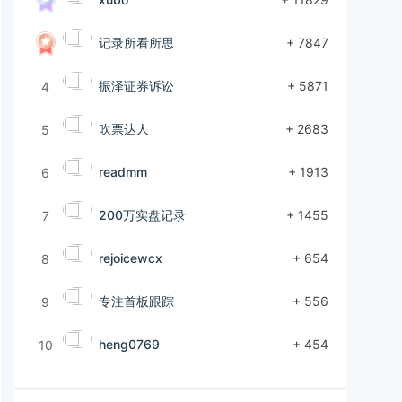
记录所看所思
+ 7847
振泽证券诉讼
+ 5871
4
吹票达人
+ 2683
5
readmm
+ 1913
6
200万实盘记录
+ 1455
7
rejoicewcx
+ 654
8
专注首板跟踪
+ 556
9
heng0769
+ 454
10