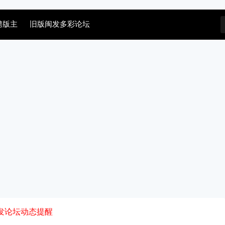
聘版主
旧版闽发多彩论坛
发论坛动态提醒