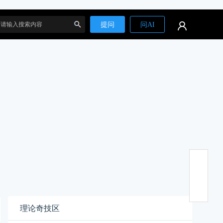
提问
问AI
搜
索
理论奇技区