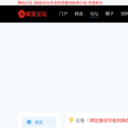
网站公告 |
闽发论坛专业投资微信收录计划
充值积分
门户
精选
论坛
圈子
招
公告：
绑定微信可收到闽
最新