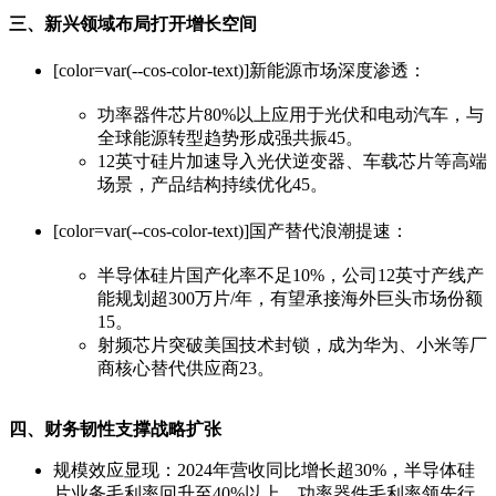
三、新兴领域布局打开增长空间
[color=var(--cos-color-text)]‌新能源市场深度渗透‌：
功率器件芯片80%以上应用于光伏和电动汽车，与
全球能源转型趋势形成强共振‌45。
12英寸硅片加速导入光伏逆变器、车载芯片等高端
场景，产品结构持续优化‌45。
[color=var(--cos-color-text)]‌国产替代浪潮提速‌：
半导体硅片国产化率不足10%，公司12英寸产线产
能规划超300万片/年，有望承接海外巨头市场份额‌
15。
射频芯片突破美国技术封锁，成为华为、小米等厂
商核心替代供应商‌23。
四、财务韧性支撑战略扩张
‌规模效应显现‌：2024年营收同比增长超30%，半导体硅
片业务毛利率回升至40%以上，功率器件毛利率领先行