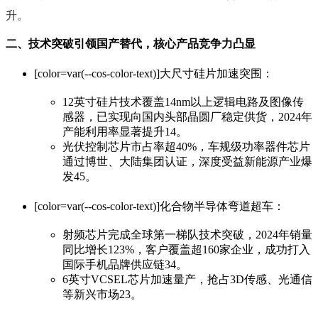
升。
二、技术突破引领国产替代，核心产品竞争力凸显
[color=var(--cos-color-text)]‌大尺寸硅片加速突围‌：
12英寸硅片技术覆盖14nm以上逻辑电路及图像传
感器，已实现向国内头部晶圆厂稳定供货，2024年
产能利用率显著提升‌14。
光伏控制芯片市占率超40%，车规级功率器件芯片
通过博世、大陆集团认证，深度受益新能源产业爆
发‌45。
[color=var(--cos-color-text)]‌化合物半导体弯道超车‌：
射频芯片完成全球第一梯队技术突破，2024年销量
同比增长123%，客户覆盖超160家企业，成功打入
国际手机品牌供应链‌34。
6英寸VCSEL芯片加速量产，抢占3D传感、光通信
等新兴市场‌23。