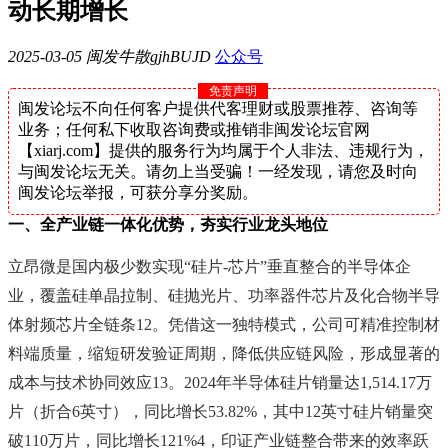
动长期增长
2025-03-05
闽发牛散gjhBUJD
公众号
免责声明
闽发论坛不向任何客户提供代客理财或股票推荐、咨询等
业务；任何私下收取咨询费或推销非闽发论坛官网
【xiarj.com】提供的服务行为均属于个人非法、违规行为，
与闽发论坛无关。请勿上当受骗！一经发现，请您及时向
闽发论坛举报，可获分享分奖励。
一、全产业链一体化优势，夯实行业龙头地位
立昂微是国内极少数实现“硅片-芯片”垂直整合的半导体企
业，覆盖硅单晶拉制、硅抛光片、功率器件芯片及化合物半导
体射频芯片全链条‌12。凭借这一独特模式，公司可精准控制材
料端质量，缩短研发验证周期，降低供应链风险，形成显著的
成本与技术协同效应‌13。2024年半导体硅片销量达1,514.17万
片（折合6英寸），同比增长53.82%，其中12英寸硅片销量突
破110万片，同比增长121%‌4，印证产业链整合带来的效率跃