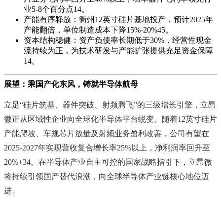
业5-8个百分点‌14。
‌产能有序释放‌：衢州12英寸硅片基地投产，预计2025年
产能翻倍，单位制造成本下降15%-20%‌45。
‌资本结构稳健‌：资产负债率长期低于30%，经营性现金
流持续为正，为技术研发与产能扩张提供充足资金保障‌
14。
展望：乘国产化东风，铸就半导体航母
立足“硅片筑基、器件突破、射频腾飞”的三级增长引擎，立昂
微正从区域性企业向全球化半导体平台蜕变。随着12英寸硅片
产能爬坡、车规芯片放量及射频业务盈利改善，公司有望在
2025-2027年实现营收复合增长率25%以上，净利润率回升至
20%+‌34。在半导体产业自主可控的国家战略指引下，立昂微
将持续引领国产替代浪潮，向全球半导体产业链核心地位迈
进。