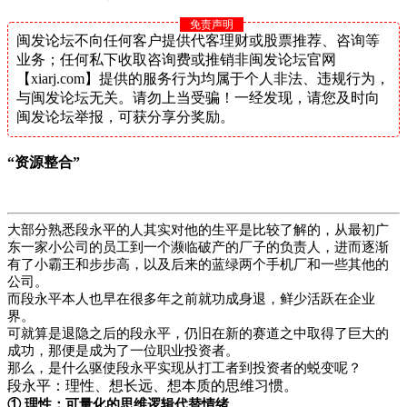
免责声明
闽发论坛不向任何客户提供代客理财或股票推荐、咨询等
业务；任何私下收取咨询费或推销非闽发论坛官网
【xiarj.com】提供的服务行为均属于个人非法、违规行为，
与闽发论坛无关。请勿上当受骗！一经发现，请您及时向
闽发论坛举报，可获分享分奖励。
“资源整合”
大部分熟悉段永平的人其实对他的生平是比较了解的，从最初广
东一家小公司的员工到一个濒临破产的厂子的负责人，进而逐渐
有了小霸王和步步高，以及后来的蓝绿两个手机厂和一些其他的
公司。
而段永平本人也早在很多年之前就功成身退，鲜少活跃在企业
界。
可就算是退隐之后的段永平，仍旧在新的赛道之中取得了巨大的
成功，那便是成为了一位职业投资者。
那么，是什么驱使段永平实现从打工者到投资者的蜕变呢？
段永平：理性、想长远、想本质的思维习惯。
① 理性：可量化的思维逻辑代替情绪