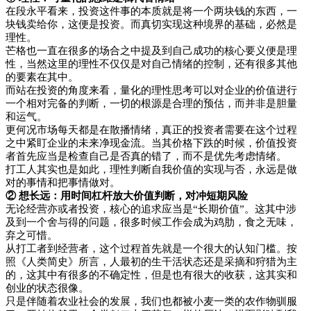
在段永平看来，投资这件事的本质就是将一个两块钱的东西，一
块钱卖给你，这便是投资。而真切实现这种境界的基础，必然是
理性。
芒格也一直在很多的场合之中提及到自己成功的核心要义便是理
性，当然这里的理性不仅仅是对自己情绪的控制，还有很多其他
的要素在其中。
而站在投资的角度来看，量化的理性思考可以对企业的价值进行
一个相对完备的判断，一切的根源是合理的预估，而并非是胆量
和运气。
更何况市场每天都是在散播情绪，真正的投资者需要在这个过程
之中紧盯企业的未来净现金流。当其价格下跌的时候，价值投资
者首先应当是检查自己是否真的错了，而不是优先考虑情绪。
打工人其实也是如此，理性判断自我价值的实现与否，永远是做
对的事情和把事情做对。
② 想长远：用时间杠杆放大价值判断，对冲短期风险
无论经营亦或者投资，核心的追求应当是“长期价值”。这其中涉
及到一个舍与得的问题，很多时候工作会成为鸡肋，食之无味，
弃之可惜。
从打工者到经营者，这个过程首先就是一个很大的认知门槛。按
照《人类简史》所言，人最初的生干活状态还是采摘和狩猎为主
的，这其中有很多的不确定性，但是也有很大的收获，这其实和
创业的状态很像。
只是伴随着农业社会的发展，我们也都被小麦一类的农作物驯服