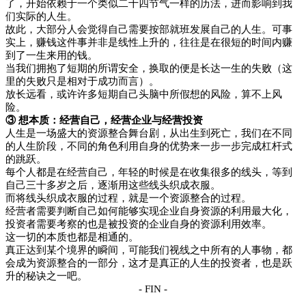
了，开始依赖于一个类似二十四节气一样的历法，进而影响到我
们实际的人生。
故此，大部分人会觉得自己需要按部就班发展自己的人生。可事
实上，赚钱这件事并非是线性上升的，往往是在很短的时间内赚
到了一生来用的钱。
当我们拥抱了短期的所谓安全，换取的便是长达一生的失败（这
里的失败只是相对于成功而言）。
放长远看，或许许多短期自己头脑中所假想的风险，算不上风
险。
③ 想本质：经营自己，经营企业与经营投资
人生是一场盛大的资源整合舞台剧，从出生到死亡，我们在不同
的人生阶段，不同的角色利用自身的优势来一步一步完成杠杆式
的跳跃。
每个人都是在经营自己，年轻的时候是在收集很多的线头，等到
自己三十多岁之后，逐渐用这些线头织成衣服。
而将线头织成衣服的过程，就是一个资源整合的过程。
经营者需要判断自己如何能够实现企业自身资源的利用最大化，
投资者需要考察的也是被投资的企业自身的资源利用效率。
这一切的本质也都是相通的。
真正达到某个境界的瞬间，可能我们视线之中所有的人事物，都
会成为资源整合的一部分，这才是真正的人生的投资者，也是跃
升的秘诀之一吧。
- FIN -