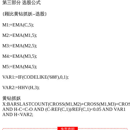
第三部分 选股公式
{顾比黄钻抓妖--选股}
M1:=EMA(C,5);
M2:=EMA(M1,5);
M3:=EMA(M2,5);
M4:=EMA(M3,5);
M5:=EMA(M4,5);
VAR1:=IF(CODELIKE('688'),0,1);
VAR2:=HHV(H,3);
黄钻抓妖
X:BARSLASTCOUNT(CROSS(M1,M2)+CROSS(M1,M3)+CROSS
AND H-C<C-O AND (C-REF(C,1))/REF(C,1)<0.05 AND VAR1
AND H<VAR2;
免责声明