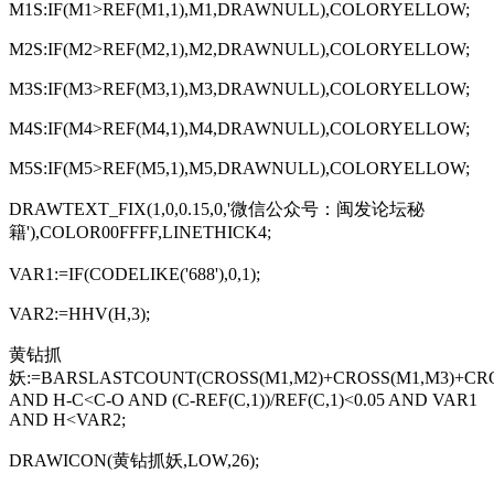
M1S:IF(M1>REF(M1,1),M1,DRAWNULL),COLORYELLOW;
M2S:IF(M2>REF(M2,1),M2,DRAWNULL),COLORYELLOW;
M3S:IF(M3>REF(M3,1),M3,DRAWNULL),COLORYELLOW;
M4S:IF(M4>REF(M4,1),M4,DRAWNULL),COLORYELLOW;
M5S:IF(M5>REF(M5,1),M5,DRAWNULL),COLORYELLOW;
DRAWTEXT_FIX(1,0,0.15,0,'微信公众号：闽发论坛秘
籍'),COLOR00FFFF,LINETHICK4;
VAR1:=IF(CODELIKE('688'),0,1);
VAR2:=HHV(H,3);
黄钻抓
妖:=BARSLASTCOUNT(CROSS(M1,M2)+CROSS(M1,M3)+CROS
AND H-C<C-O AND (C-REF(C,1))/REF(C,1)<0.05 AND VAR1
AND H<VAR2;
DRAWICON(黄钻抓妖,LOW,26);