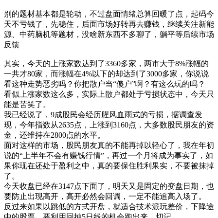
别的题材基本都是轮动，不过盘面情绪总算回暖了点，起码今
天不亏钱了，先稳住，后面市场好转再去赚钱，继续关注新能
源、中药脑机等题材，没啥新东西不多聊了，躺平等后续市场
反馈
其实，今天的上涨家数达到了3360多家，两市大于8%涨幅的
一共才80家，而涨幅在4%以下的却达到了3000多家，你说说
看这种走势恶劣吗？你把散户当“傻户”啊？有这么玩的吗？
看似上涨家数这么多，实际上散户都处于亏损状态中，今天只
能是苦笑了。
我已经说了，9成股民会经历腥风血雨式的亏损，据调查发
现，今年指数从2635点，上涨到3160点，大多数股民朋友的资
金，还维持在2800点的水平。
面对这样的市场，股民朋友真的不能再掉以轻心了，我在年初
说的“上半年不会有赚钱行情”，再过一个月将成为事实了，如
果你现在还处于盈利之中，真的要保住胜利果实，不要被抹掉
了。
今天收盘已经在3147点下面了，明天又是固定的变盘日期，也
要防止出现高开，高开必然会回调，一定不能追高入场了。
反过来如果以跳低的方式开盘，就适合技术派玩差价，下降途
中的股票，要利用回抽5日线的机会跑出来，切记。