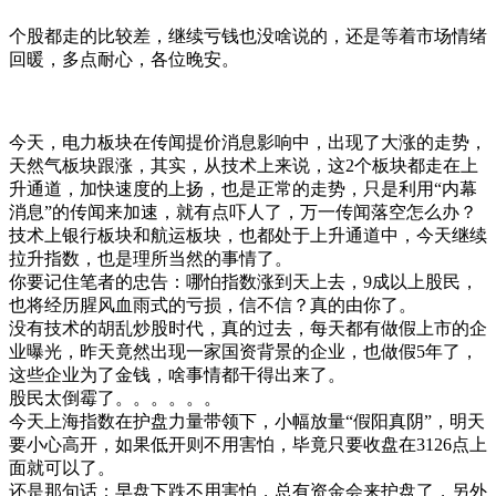
个股都走的比较差，继续亏钱也没啥说的，还是等着市场情绪
回暖，多点耐心，各位晚安。
今天，电力板块在传闻提价消息影响中，出现了大涨的走势，
天然气板块跟涨，其实，从技术上来说，这2个板块都走在上
升通道，加快速度的上扬，也是正常的走势，只是利用“内幕
消息”的传闻来加速，就有点吓人了，万一传闻落空怎么办？
技术上银行板块和航运板块，也都处于上升通道中，今天继续
拉升指数，也是理所当然的事情了。
你要记住笔者的忠告：哪怕指数涨到天上去，9成以上股民，
也将经历腥风血雨式的亏损，信不信？真的由你了。
没有技术的胡乱炒股时代，真的过去，每天都有做假上市的企
业曝光，昨天竟然出现一家国资背景的企业，也做假5年了，
这些企业为了金钱，啥事情都干得出来了。
股民太倒霉了。。。。。。
今天上海指数在护盘力量带领下，小幅放量“假阳真阴”，明天
要小心高开，如果低开则不用害怕，毕竟只要收盘在3126点上
面就可以了。
还是那句话：早盘下跌不用害怕，总有资金会来护盘了，另外