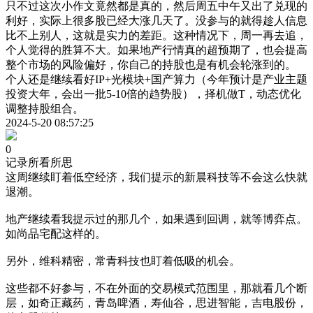
只不过这次小作文竟然都是真的，然后周五中午又出了兑现的
利好，实际上很多股已经大涨几天了。没参与的就得趁人信息
比不上别人，这就是实力的差距。这种情况下，周一再去追，
个人觉得的胜算不大。如果地产行情真的超预期了，也会提高
整个市场的风险偏好，你自己的持股也是有机会轮涨到的。
个人还是继续看好IP+光模块+国产算力（今年预计是产业主题
投资大年，会出一批5-10倍的趋势股），择机做T，动态优化
调整持股组合。
2024-5-20 08:57:25
0
记录所看所思
这周继续盯着低空经济，我们提示的新晨科技等不会这么快就
退潮。
地产继续看我提示过的那几个，如果遇到回调，就等博弈点。
如尚品宅配这样的。
另外，维科精密，常青科技也盯着低吸的机会。
这些都不好参与，不在外面的交易模式范围里，那就看几个断
层，如奇正藏药，青岛啤酒，寿仙谷，思进智能，吉电股份，