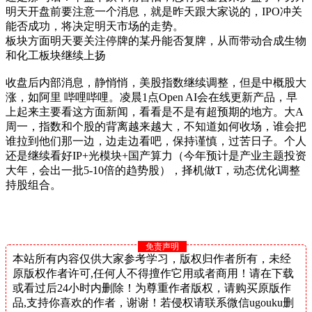
明天开盘前要注意一个消息，就是昨天跟大家说的，IPO冲关
能否成功，将决定明天市场的走势。
板块方面明天要关注停牌的某丹能否复牌，从而带动合成生物
和化工板块继续上扬
收盘后内部消息，静悄悄，美股指数继续调整，但是中概股大
涨，如阿里 哔哩哔哩。凌晨1点Open AI会在线更新产品，早
上起来主要看这方面新闻，看看是不是有超预期的地方。大A
周一，指数和个股的背离越来越大，不知道如何收场，谁会把
谁拉到他们那一边，边走边看吧，保持谨慎，过苦日子。个人
还是继续看好IP+光模块+国产算力（今年预计是产业主题投资
大年，会出一批5-10倍的趋势股），择机做T，动态优化调整
持股组合。
免责声明
本站所有内容仅供大家参考学习，版权归作者所有，未经
原版权作者许可,任何人不得擅作它用或者商用！请在下载
或看过后24小时内删除！为尊重作者版权，请购买原版作
品,支持你喜欢的作者，谢谢！若侵权请联系微信ugouku删