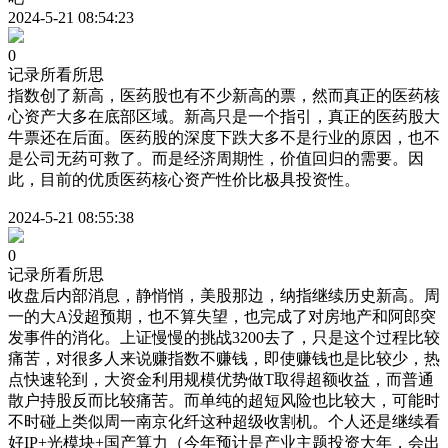
2024-5-21 08:54:23
0
记录所看所思
指数创了新高，医药股也有不少新高的票，然而真正的医药核
心资产大多在底部区域。新高只是一个指引，真正的医药股大
牛票还在后面。医药股的深度下跌大多不是行业的原因，也不
是公司无药可救了。而是经济周期性，价值回归的需要。因
此，目前的优质医药核心资产性价比极具投资性。
2024-5-21 08:55:38
0
记录所看所思
收盘后内部消息，静悄悄，美股那边，纳指继续历史新高。周
一的大A没超预期，也不算失望，也完成了对房地产和阿郎突
发事件的消化。上证慢慢的挑战3200去了，只是这个过程比较
痛苦，对很多人来说赚指数不赚钱，即使赚钱也是比较少，热
点快速轮到，大资金利用规模优势做T取得超额收益，而普通
散户持股反而比较痛苦。而单纯的超短风险也比较大，可能时
不时碰上类似周一南京化纤这种超级收割机。个人还是继续看
好IP+光模块+国产算力（今年预计是产业主题投资大年，会出