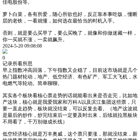
佳电股份等。
萝卜白菜，各有所爱，随心所欲也好，反正靠本事吃饭，懂断
层的老铁，一看就懂，如何选在最恰当的时机入手。
否则，就是要么买早了，要么买晚了，就像和你做迷藏一样，
你一买就不涨，一卖就飙升。
2024-5-20 09:08:08
0
记录所看所思
早上指数冲高回落，下午指数又企稳了，目前这市场就是几个
热门题材轮动，地产、低空经济、有色矿产、军工大飞机，水
电燃气等轮动。简单聊聊。
其实各个板块看核心票走势的话就能看出来是否走完，比如地
产这块，核心就是我爱我家和万科A以及滨江集团这些票，只
要一直走趋势，板块就没结束，可以反复去看。（地产这波就
是最后的炒作，炒完结束后一定要及时出来，后续就拉黑板块
不用看了，千万别做成长线）
低空经济核心就是万丰奥威，这个票只要涨，那就没结束，新