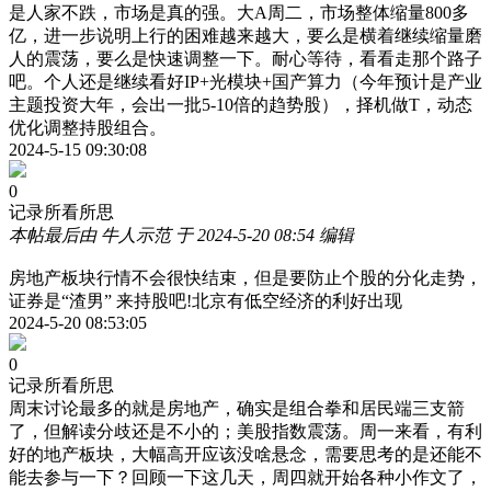
是人家不跌，市场是真的强。大A周二，市场整体缩量800多
亿，进一步说明上行的困难越来越大，要么是横着继续缩量磨
人的震荡，要么是快速调整一下。耐心等待，看看走那个路子
吧。个人还是继续看好IP+光模块+国产算力（今年预计是产业
主题投资大年，会出一批5-10倍的趋势股），择机做T，动态
优化调整持股组合。
2024-5-15 09:30:08
0
记录所看所思
本帖最后由 牛人示范 于 2024-5-20 08:54 编辑
房地产板块行情不会很快结束，但是要防止个股的分化走势，
证券是“渣男” 来持股吧!北京有低空经济的利好出现
2024-5-20 08:53:05
0
记录所看所思
周末讨论最多的就是房地产，确实是组合拳和居民端三支箭
了，但解读分歧还是不小的；美股指数震荡。周一来看，有利
好的地产板块，大幅高开应该没啥悬念，需要思考的是还能不
能去参与一下？回顾一下这几天，周四就开始各种小作文了，