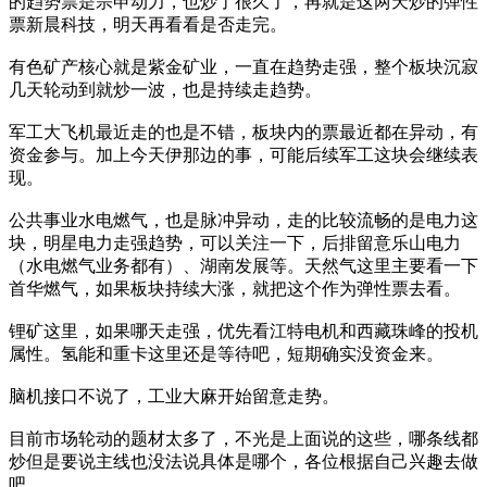
的趋势票是宗申动力，也炒了很久了，再就是这两天炒的弹性
票新晨科技，明天再看看是否走完。
有色矿产核心就是紫金矿业，一直在趋势走强，整个板块沉寂
几天轮动到就炒一波，也是持续走趋势。
军工大飞机最近走的也是不错，板块内的票最近都在异动，有
资金参与。加上今天伊那边的事，可能后续军工这块会继续表
现。
公共事业水电燃气，也是脉冲异动，走的比较流畅的是电力这
块，明星电力走强趋势，可以关注一下，后排留意乐山电力
（水电燃气业务都有）、湖南发展等。天然气这里主要看一下
首华燃气，如果板块持续大涨，就把这个作为弹性票去看。
锂矿这里，如果哪天走强，优先看江特电机和西藏珠峰的投机
属性。氢能和重卡这里还是等待吧，短期确实没资金来。
脑机接口不说了，工业大麻开始留意走势。
目前市场轮动的题材太多了，不光是上面说的这些，哪条线都
炒但是要说主线也没法说具体是哪个，各位根据自己兴趣去做
吧