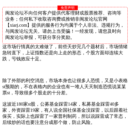
免责声明
闽发论坛不向任何客户提供代客理财或股票推荐、咨询等
业务；任何私下收取咨询费或推销非闽发论坛官网
【xiarj.com】提供的服务行为均属于个人非法、违规行为，
与闽发论坛无关。请勿上当受骗！一经发现，请您及时向
闽发论坛举报，可获分享分奖励。
这市场行情真的太难做了，前些天炒完几个题材后，市场情绪
急转直下，上证指数还是向上走的形态，个股方面却连续大
跌，亏钱效应十足。
除了外部的利空消息，市场本身也让很多人恐慌，又是小表格
st预期的，不在表格内的企业也有一堆人天天制造恐慌说某某
票st，导致很多个股走的十分差。
这波近180家st股，公募基金踩雷14家，私募基金踩雷40多
家，外资踩雷19家，有人说全国社保基金没踩雷，以后跟着社
保买，实际上也踩雷了一家普利制药，所以说踩雷成了常态，
后续炒的话也要注意分成那个做，防止风险。