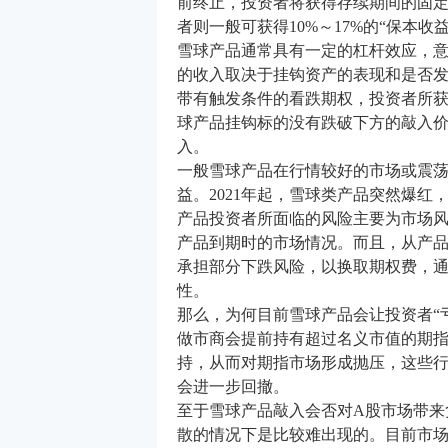
前终止，投资者将获得存续期间的固
者则一般可获得10%～17%的“保本收益
雪球产品通常具有一定的杠杆效应，
的收入取决于挂钩资产的表现和是否
带有触发条件的看跌期权，投资者所
球产品挂钩标的没有跌破下方的敲入
入。
一般雪球产品在行情较好的市场或震
益。2021年起，雪球类产品突然爆
产品投资者所面临的风险主要为市场风
产品到期时的市场情况。而且，从产
承担部分下跌风险，以换取期权费，
性。
那么，为何目前雪球产品会让投资者“
做市商会提前持有超过名义市值的期
持，从而对期指市场形成抛压，这些
会进一步回撤。
至于雪球产品敲入会否对A股市场带来
散的情况下是比较难出现的。目前市