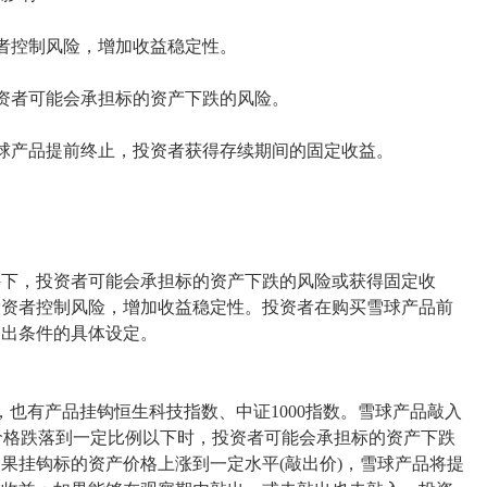
资者控制风险，增加收益稳定性。
投资者可能会承担标的资产下跌的风险。
雪球产品提前终止，投资者获得存续期间的固定收益。
件下，投资者可能会承担标的资产下跌的风险或获得固定收
投资者控制风险，增加收益稳定性。投资者在购买雪球产品前
敲出条件的具体设定。
，也有产品挂钩恒生科技指数、中证1000指数。雪球产品敲入
的价格跌落到一定比例以下时，投资者可能会承担标的资产下跌
果挂钩标的资产价格上涨到一定水平(敲出价)，雪球产品将提