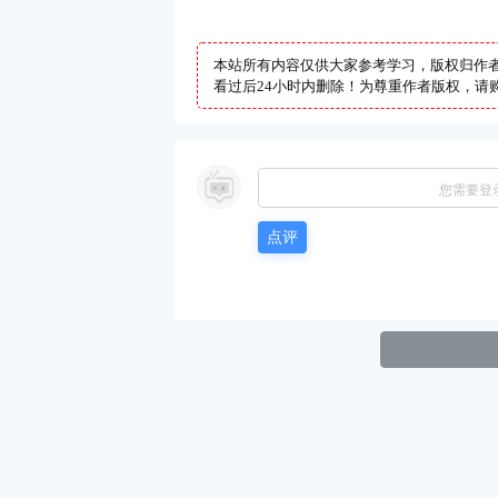
本站所有内容仅供大家参考学习，版权归作
看过后24小时内删除！为尊重作者版权，请购
您需要登
点评