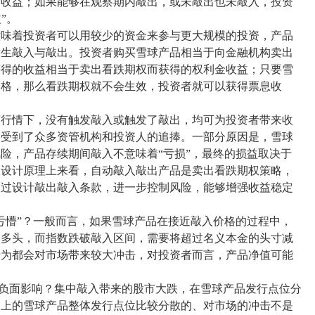
定收益；如果能够在观察期内敲出，或未敲出也未敲入，投资
”。
意味着投资者可以用较少的资金来参与更大规模的投资，产品
发生敲入与敲出。投资者购买雪球产品相当于向金融机构卖出
获得的收益相当于卖出看跌期权而获得的权利金收益；只要雪
价格，那么看跌期权就不会生效，投资者就可以获得票息收
荡行情下，没有触发敲入或触发了敲出，均可为投资者带来收
红，受到了众多资管机构和投资人的追捧。一部分原因是，雪球
险，产品存续期间敲入不意味着“亏损”，最终的损益取决于
品设计原理上来看，自动敲入敲出产品是卖出看跌期权策略，
通过设计敲出敲入条款，进一步控制风险，能够增强收益稳定
亏懵”？一般而言，如果雪球产品在接近敲入价格的过程中，
指多头，而指数跌破敲入区间，需要将超过名义本金的头寸减
行为都会对市场带来较大冲击，对投资者而言，产品净值可能
负面影响？集中敲入带来的股市大跌，在雪球产品发行点位分
场上的雪球产品整体发行点位比较分散的、对市场的冲击不是