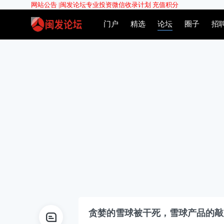
网站公告 |
闽发论坛专业投资微信收录计划
充值积分
门户
精选
论坛
圈子
招
贪婪的雪球被干死，雪球产品的敲