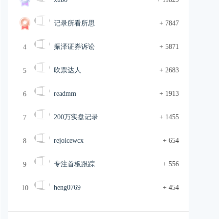
记录所看所思
+ 7847
振泽证券诉讼
+ 5871
4
吹票达人
+ 2683
5
readmm
+ 1913
6
200万实盘记录
+ 1455
7
rejoicewcx
+ 654
8
专注首板跟踪
+ 556
9
heng0769
+ 454
10