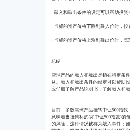
- 敲入和敲出条件的设定可以帮助投
- 当标的资产价格下跌到敲入价时，
- 当标的资产价格上涨到敲出价时，
总结：
雪球产品的敲入和敲出是指在特定条
益。敲入和敲出条件的设定可以帮助
应仔细了解产品说明书，了解敲入和
目前，多数雪球产品挂钩中证500指数
意味着当挂钩标的(如中证500指数)
的风险，这种情况被称为敲入事件；如