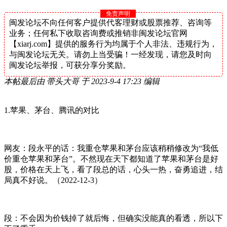
免责声明
闽发论坛不向任何客户提供代客理财或股票推荐、咨询等
业务；任何私下收取咨询费或推销非闽发论坛官网
【xiarj.com】提供的服务行为均属于个人非法、违规行为，
与闽发论坛无关。请勿上当受骗！一经发现，请您及时向
闽发论坛举报，可获分享分奖励。
本帖最后由 带头大哥 于 2023-9-4 17:23 编辑
1.苹果、茅台、腾讯的对比
网友：段永平的话：我重仓苹果和茅台应该稍稍修改为“我低
价重仓苹果和茅台”。不然现在天下都知道了苹果和茅台是好
股，价格在天上飞，看了段总的话，心头一热，奋勇追进，结
局真不好说。（2022-12-3）
段：不会因为价钱掉了就后悔，但确实没能真的看透，所以下