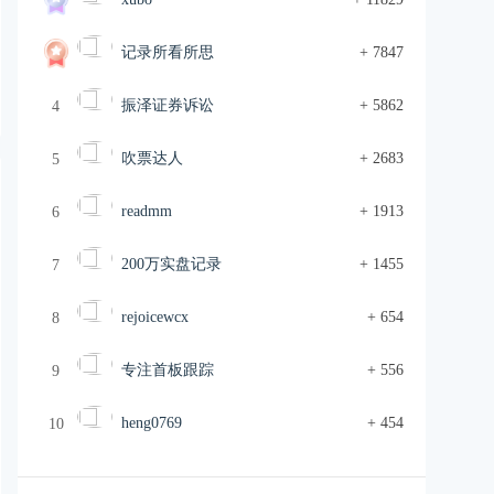
记录所看所思
+ 7847
振泽证券诉讼
+ 5862
4
吹票达人
+ 2683
5
readmm
+ 1913
6
200万实盘记录
+ 1455
7
rejoicewcx
+ 654
8
专注首板跟踪
+ 556
9
heng0769
+ 454
10