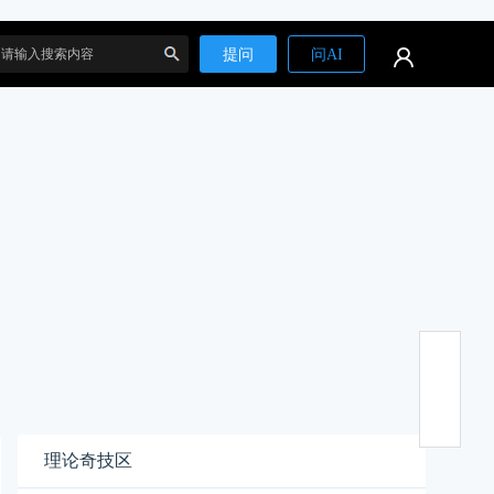
提问
问AI
搜
索
理论奇技区