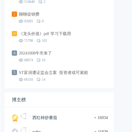
114640
2
2
聊聊促销费
92095
0
3
《龙头价值》pdf 学习下载用
71798
102
4
20241008牛市来了
68674
16
5
ST富润遭证监会立案 投资者或可索赔
66310
14
博主榜
西红柿炒番茄
+ 16934
xubo
+ 11829