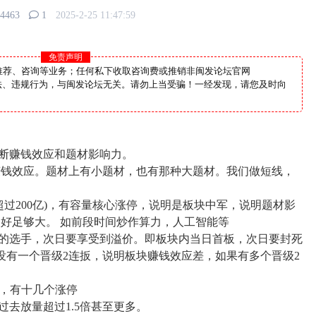
4463
1
2025-2-25 11:47:59
免责声明
推荐、咨询等业务；任何私下收取咨询费或推销非闽发论坛官网
个人非法、违规行为，与闽发论坛无关。请勿上当受骗！一经发现，请您及时向
断赚钱效应和题材影响力。
赚钱效应。题材上有小题材，也有那种大题材。我们做短线，
值超过200亿)，有容量核心涨停，说明是板块中军，说明题材影
好足够大。 如前段时间炒作算力，人工智能等
板的选手，次日要享受到溢价。即板块内当日首板，次日要封死
没有一个晋级2连扳，说明板块赚钱效应差，如果有多个晋级2
板，有十几个涨停
过去放量超过1.5倍甚至更多。